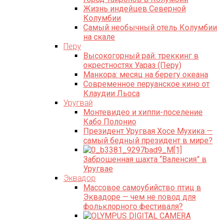
Жизнь индейцев Северной
Колумбии
Самый необычный отель Колумбии
на скале
Перу
Высокогорный рай: треккинг в
окрестностях Уараз (Перу)
Манкора: месяц на берегу океана
Современное перуанское кино от
Клаудии Льоса
Уругвай
Монтевидео и хиппи-поселение
Кабо Полонио
Президент Уругвая Хосе Мухика —
самый бедный президент в мире?
Заброшенная шахта “Валенсия” в
Уругваe
Эквадор
Массовое самоубийство птиц в
Эквадоре — чем не повод для
фольклорного фестиваля?