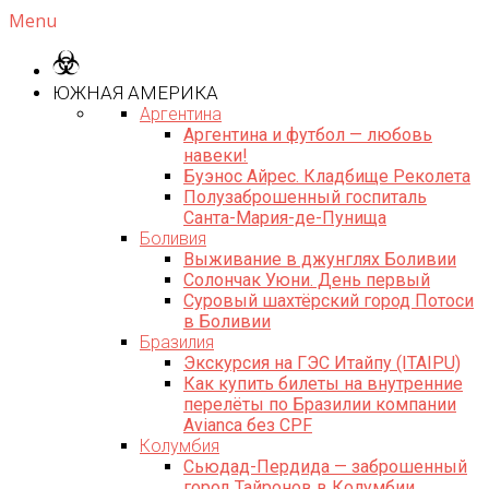
Menu
ЮЖНАЯ АМЕРИКА
Аргентина
Аргентина и футбол — любовь
навеки!
Буэнос Айрес. Кладбище Реколета
Полузаброшенный госпиталь
Санта-Мария-де-Пунища
Боливия
Выживание в джунглях Боливии
Солончак Уюни. День первый
Суровый шахтёрский город Потоси
в Боливии
Бразилия
Экскурсия на ГЭС Итайпу (ITAIPU)
Как купить билеты на внутренние
перелёты по Бразилии компании
Avianca без CPF
Колумбия
Сьюдад-Пердида — заброшенный
город Тайронов в Колумбии