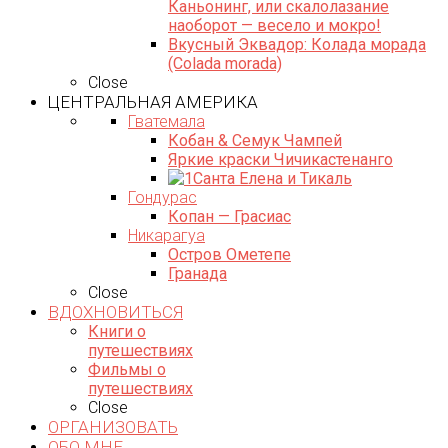
Каньонинг, или скалолазание
наоборот — весело и мокро!
Вкусный Эквадор: Колада морада
(Colada morada)
Close
ЦЕНТРАЛЬНАЯ АМЕРИКА
Гватемала
Кобан & Семук Чампей
Яркие краски Чичикастенанго
Санта Елена и Тикаль
Гондурас
Копан — Грасиас
Никарагуа
Остров Ометепе
Гранада
Close
ВДОХНОВИТЬСЯ
Книги о
путешествиях
Фильмы о
путешествиях
Close
ОРГАНИЗОВАТЬ
ОБО МНЕ