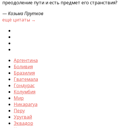
преодоление пути и есть предмет его странствия?
—
Козьма Прутков
ещё цитаты →
Аргентина
Боливия
Бразилия
Гватемала
Гондурас
Колумбия
Мир
Никарагуа
Перу
Уругвай
Эквадор