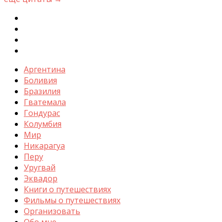
Аргентина
Боливия
Бразилия
Гватемала
Гондурас
Колумбия
Мир
Никарагуа
Перу
Уругвай
Эквадор
Книги о путешествиях
Фильмы о путешествиях
Организовать
Обо мне