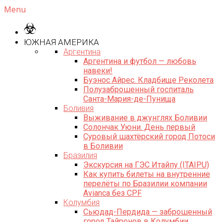
Menu
ЮЖНАЯ АМЕРИКА
Аргентина
Аргентина и футбол — любовь
навеки!
Буэнос Айрес. Кладбище Реколета
Полузаброшенный госпиталь
Санта-Мария-де-Пунища
Боливия
Выживание в джунглях Боливии
Солончак Уюни. День первый
Суровый шахтёрский город Потоси
в Боливии
Бразилия
Экскурсия на ГЭС Итайпу (ITAIPU)
Как купить билеты на внутренние
перелёты по Бразилии компании
Avianca без CPF
Колумбия
Сьюдад-Пердида — заброшенный
город Тайронов в Колумбии