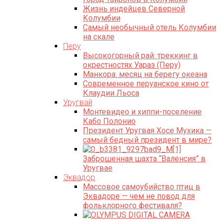
Жизнь индейцев Северной
Колумбии
Самый необычный отель Колумбии
на скале
Перу
Высокогорный рай: треккинг в
окрестностях Уараз (Перу)
Манкора: месяц на берегу океана
Современное перуанское кино от
Клаудии Льоса
Уругвай
Монтевидео и хиппи-поселение
Кабо Полонио
Президент Уругвая Хосе Мухика —
самый бедный президент в мире?
Заброшенная шахта “Валенсия” в
Уругваe
Эквадор
Массовое самоубийство птиц в
Эквадоре — чем не повод для
фольклорного фестиваля?