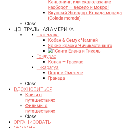
Каньонинг, или скалолазание
наоборот — весело и мокро!
Вкусный Эквадор: Колада морада
(Colada morada)
Close
ЦЕНТРАЛЬНАЯ АМЕРИКА
Гватемала
Кобан & Семук Чампей
Яркие краски Чичикастенанго
Санта Елена и Тикаль
Гондурас
Копан — Грасиас
Никарагуа
Остров Ометепе
Гранада
Close
ВДОХНОВИТЬСЯ
Книги о
путешествиях
Фильмы о
путешествиях
Close
ОРГАНИЗОВАТЬ
ОБО МНЕ