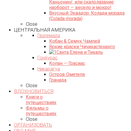
Каньонинг, или скалолазание
наоборот — весело и мокро!
Вкусный Эквадор: Колада морада
(Colada morada)
Close
ЦЕНТРАЛЬНАЯ АМЕРИКА
Гватемала
Кобан & Семук Чампей
Яркие краски Чичикастенанго
Санта Елена и Тикаль
Гондурас
Копан — Грасиас
Никарагуа
Остров Ометепе
Гранада
Close
ВДОХНОВИТЬСЯ
Книги о
путешествиях
Фильмы о
путешествиях
Close
ОРГАНИЗОВАТЬ
ОБО МНЕ