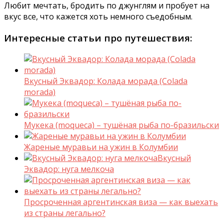
Любит мечтать, бродить по джунглям и пробует на
вкус все, что кажется хоть немного съедобным.
Интересные статьи про путешествия:
Вкусный Эквадор: Колада морада (Colada
morada)
Мукека (moqueca) – тушёная рыба по-бразильски
Жареные муравьи на ужин в Колумбии
Вкусный
Эквадор: нуга мелкоча
Просроченная аргентинская виза — как выехать
из страны легально?