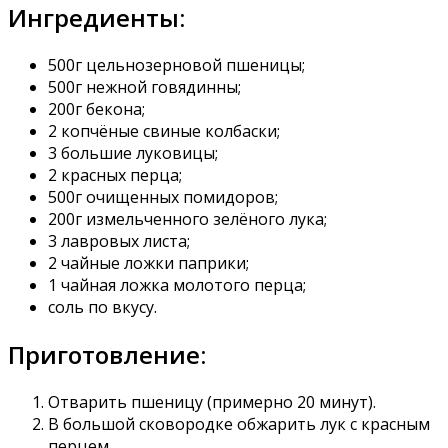
Ингредиенты:
500г цельнозерновой пшеницы;
500г нежной говядинны;
200г бекона;
2 копчёные свиные колбаски;
3 большие луковицы;
2 красных перца;
500г очищенных помидоров;
200г измельченного зелёного лука;
3 лавровых листа;
2 чайные ложки паприки;
1 чайная ложка молотого перца;
соль по вкусу.
Приготовление:
Отварить пшеницу (примерно 20 минут).
В большой сковородке обжарить лук с красным
перцем.