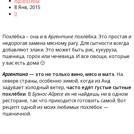
Аргентина
8 Янв, 2015
0
Похлёбка – она и в
Аргентине
похлёбка. Это простая и
недорогая замена мясному рагу. Для сытности всегда
добавляют злаки. Это может быть рис, кукуруза,
пшеница, горох или чечевица. И все овощи, которые
у вас есть дома 🙂
Аргентина
— это не только вино, мясо и матэ.
На
севере страны, особенно зимой, когда из Анд
задувает холодный ветер,
часто едят густые сытные
похлёбки
. В
Буэнос-Айресе
их не найдешь ни в одном
ресторане, так что приходится готовить самой. Вот
рецепт одной из моих любимых похлёбок —
пшеничной.