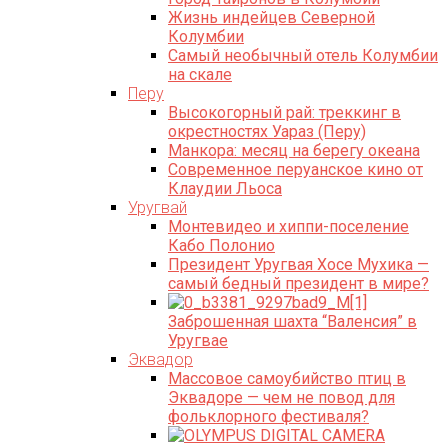
Жизнь индейцев Северной
Колумбии
Самый необычный отель Колумбии
на скале
Перу
Высокогорный рай: треккинг в
окрестностях Уараз (Перу)
Манкора: месяц на берегу океана
Современное перуанское кино от
Клаудии Льоса
Уругвай
Монтевидео и хиппи-поселение
Кабо Полонио
Президент Уругвая Хосе Мухика —
самый бедный президент в мире?
Заброшенная шахта “Валенсия” в
Уругваe
Эквадор
Массовое самоубийство птиц в
Эквадоре — чем не повод для
фольклорного фестиваля?