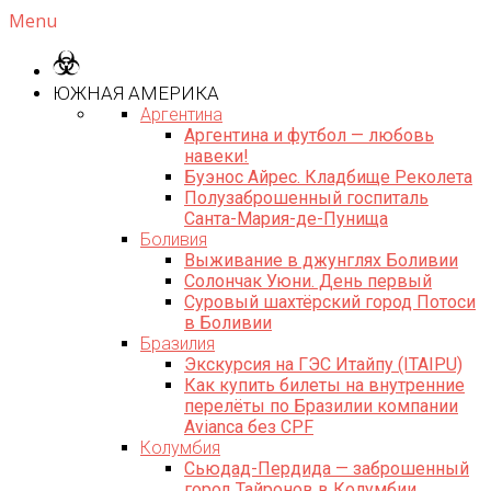
Menu
ЮЖНАЯ АМЕРИКА
Аргентина
Аргентина и футбол — любовь
навеки!
Буэнос Айрес. Кладбище Реколета
Полузаброшенный госпиталь
Санта-Мария-де-Пунища
Боливия
Выживание в джунглях Боливии
Солончак Уюни. День первый
Суровый шахтёрский город Потоси
в Боливии
Бразилия
Экскурсия на ГЭС Итайпу (ITAIPU)
Как купить билеты на внутренние
перелёты по Бразилии компании
Avianca без CPF
Колумбия
Сьюдад-Пердида — заброшенный
город Тайронов в Колумбии