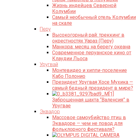
Жизнь индейцев Северной
Колумбии
Самый необычный отель Колумбии
на скале
Перу
Высокогорный рай: треккинг в
окрестностях Уараз (Перу)
Манкора: месяц на берегу океана
Современное перуанское кино от
Клаудии Льоса
Уругвай
Монтевидео и хиппи-поселение
Кабо Полонио
Президент Уругвая Хосе Мухика —
самый бедный президент в мире?
Заброшенная шахта “Валенсия” в
Уругваe
Эквадор
Массовое самоубийство птиц в
Эквадоре — чем не повод для
фольклорного фестиваля?