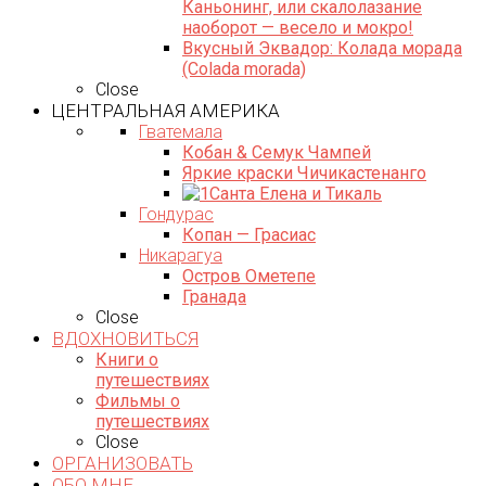
Каньонинг, или скалолазание
наоборот — весело и мокро!
Вкусный Эквадор: Колада морада
(Colada morada)
Close
ЦЕНТРАЛЬНАЯ АМЕРИКА
Гватемала
Кобан & Семук Чампей
Яркие краски Чичикастенанго
Санта Елена и Тикаль
Гондурас
Копан — Грасиас
Никарагуа
Остров Ометепе
Гранада
Close
ВДОХНОВИТЬСЯ
Книги о
путешествиях
Фильмы о
путешествиях
Close
ОРГАНИЗОВАТЬ
ОБО МНЕ