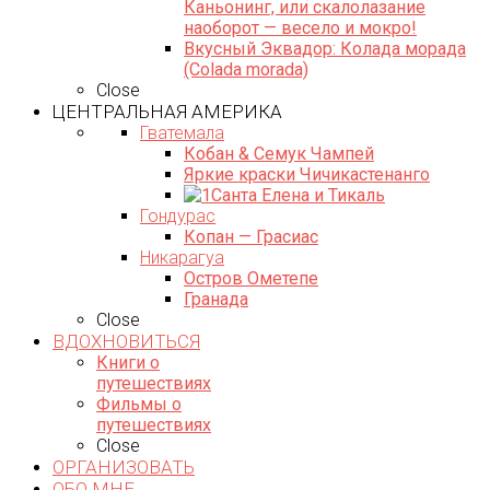
Каньонинг, или скалолазание
наоборот — весело и мокро!
Вкусный Эквадор: Колада морада
(Colada morada)
Close
ЦЕНТРАЛЬНАЯ АМЕРИКА
Гватемала
Кобан & Семук Чампей
Яркие краски Чичикастенанго
Санта Елена и Тикаль
Гондурас
Копан — Грасиас
Никарагуа
Остров Ометепе
Гранада
Close
ВДОХНОВИТЬСЯ
Книги о
путешествиях
Фильмы о
путешествиях
Close
ОРГАНИЗОВАТЬ
ОБО МНЕ