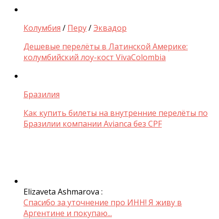
Колумбия
/
Перу
/
Эквадор
Дешевые перелёты в Латинской Америке:
колумбийский лоу-кост VivaColombia
Бразилия
Как купить билеты на внутренние перелёты по
Бразилии компании Avianca без CPF
Elizaveta Ashmarova :
Спасибо за уточнение про ИНН! Я живу в
Аргентине и покупаю...