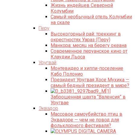
Жизнь индейцев Северной
Колумбии
Самый необычный отель Колумбии
на скале
Перу
Высокогорный рай: треккинг в
окрестностях Уараз (Перу)
Манкора: месяц на берегу океана
Современное перуанское кино от
Клаудии Льоса
Уругвай
Монтевидео и хиппи-поселение
Кабо Полонио
Президент Уругвая Хосе Мухика —
самый бедный президент в мире?
Заброшенная шахта “Валенсия” в
Уругваe
Эквадор
Массовое самоубийство птиц в
Эквадоре — чем не повод для
фольклорного фестиваля?