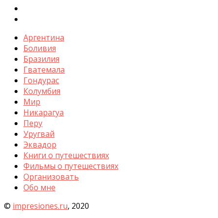
Аргентина
Боливия
Бразилия
Гватемала
Гондурас
Колумбия
Мир
Никарагуа
Перу
Уругвай
Эквадор
Книги о путешествиях
Фильмы о путешествиях
Организовать
Обо мне
©
impresiones.ru
, 2020