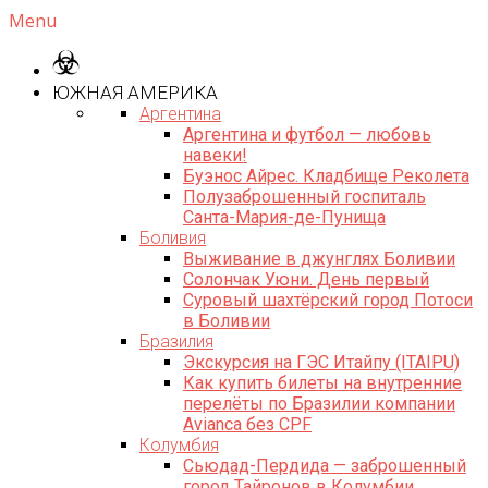
Menu
ЮЖНАЯ АМЕРИКА
Аргентина
Аргентина и футбол — любовь
навеки!
Буэнос Айрес. Кладбище Реколета
Полузаброшенный госпиталь
Санта-Мария-де-Пунища
Боливия
Выживание в джунглях Боливии
Солончак Уюни. День первый
Суровый шахтёрский город Потоси
в Боливии
Бразилия
Экскурсия на ГЭС Итайпу (ITAIPU)
Как купить билеты на внутренние
перелёты по Бразилии компании
Avianca без CPF
Колумбия
Сьюдад-Пердида — заброшенный
город Тайронов в Колумбии